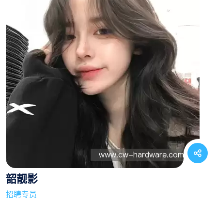
韶靓影
招聘专员