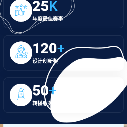
25
K
年度最佳赛事
120
+
设计创新奖
50
+
转播服务金奖