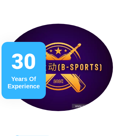
30
Years Of
Experience